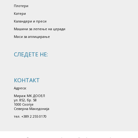
Плотери
Катери
Каландери и преси
Машини за лепење на церади
Маси за аплицирање
СЛЕДЕТЕ НЕ:
КОНТАКТ
Адреса:
Мираж МК ДООЕЛ
ул. 852, бр. 58
1000 Скопjе
Северна Македониjа
тел. +389 2 255 0170