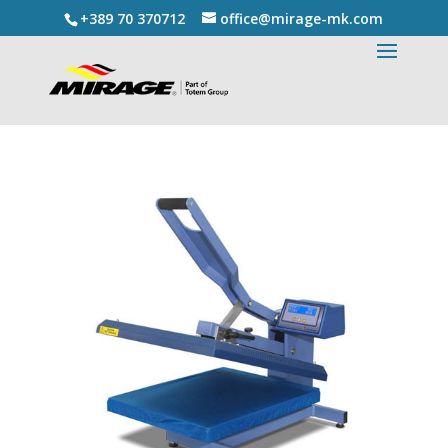
+389 70 370712
office@mirage-mk.com