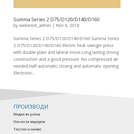
Summa Series 2 D75/D120/D140/D160
by
weberest_admin
|
Nov 6, 2018
Summa Series 2 D75/D120/D140/D160 Summa Series
2 D75/D120/D140/D160 Electric heat swinger press
with double plate and lateral move.Long lasting strong
construction and a good pressure. No compressed air
needed.Half-automatic closing and automatic opening.
Electronic...
ПРОИЗВОДИ
Медии во ролна
Плочести маријали
Текстил и канвас